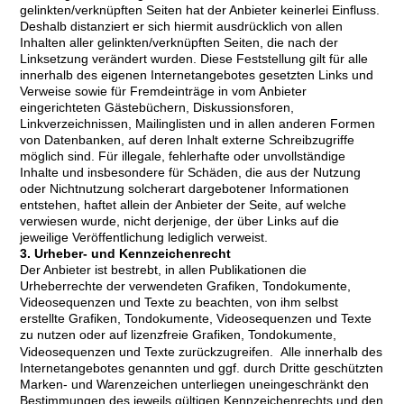
gelinkten/verknüpften Seiten hat der Anbieter keinerlei Einfluss.
Deshalb distanziert er sich hiermit ausdrücklich von allen
Inhalten aller gelinkten/verknüpften Seiten, die nach der
Linksetzung verändert wurden. Diese Feststellung gilt für alle
innerhalb des eigenen Internetangebotes gesetzten Links und
Verweise sowie für Fremdeinträge in vom Anbieter
eingerichteten Gästebüchern, Diskussionsforen,
Linkverzeichnissen, Mailinglisten und in allen anderen Formen
von Datenbanken, auf deren Inhalt externe Schreibzugriffe
möglich sind. Für illegale, fehlerhafte oder unvollständige
Inhalte und insbesondere für Schäden, die aus der Nutzung
oder Nichtnutzung solcherart dargebotener Informationen
entstehen, haftet allein der Anbieter der Seite, auf welche
verwiesen wurde, nicht derjenige, der über Links auf die
jeweilige Veröffentlichung lediglich verweist.
3. Urheber- und Kennzeichenrecht
Der Anbieter ist bestrebt, in allen Publikationen die
Urheberrechte der verwendeten Grafiken, Tondokumente,
Videosequenzen und Texte zu beachten, von ihm selbst
erstellte Grafiken, Tondokumente, Videosequenzen und Texte
zu nutzen oder auf lizenzfreie Grafiken, Tondokumente,
Videosequenzen und Texte zurückzugreifen. Alle innerhalb des
Internetangebotes genannten und ggf. durch Dritte geschützten
Marken- und Warenzeichen unterliegen uneingeschränkt den
Bestimmungen des jeweils gültigen Kennzeichenrechts und den