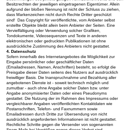
Besitzrechten der jeweiligen eingetragenen Eigentümer. Allein
aufgrund der bloßen Nennung ist nicht der Schluss zu ziehen,
dass Markenzeichen nicht durch Rechte Dritter geschützt
sind! Das Copyright für veröffentlichte, vom Anbieter selbst
erstellte Objekte bleibt allein beim Anbieter der Seiten. Eine
Vervielfältigung oder Verwendung solcher Grafiken,
Tondokumente, Videosequenzen und Texte in anderen
elektronischen oder gedruckten Publikationen ist ohne
ausdrückliche Zustimmung des Anbieters nicht gestattet.
4. Datenschutz
Sofern innerhalb des Internetangebotes die Möglichkeit zur
Eingabe persönlicher oder geschäftlicher Daten
(Emailadressen, Namen, Anschriften) besteht, so erfolgt die
Preisgabe dieser Daten seitens des Nutzers auf ausdrücklich
freiwilliger Basis. Die Inanspruchnahme und Bezahlung aller
angebotenen Dienste ist - soweit technisch möglich und
zumutbar - auch ohne Angabe solcher Daten bzw. unter
Angabe anonymisierter Daten oder eines Pseudonyms
gestattet. Die Nutzung der im Rahmen des Impressums oder
vergleichbarer Angaben veröffentlichten Kontaktdaten wie
Postanschriften, Telefon- und Faxnummern sowie
Emailadressen durch Dritte zur Übersendung von nicht
ausdrücklich angeforderten Informationen ist nicht gestattet.
Rechtliche Schritte gegen die Versender von sogenannten
Spam-Mails bei Verstößen gegen dieses Verbot sind