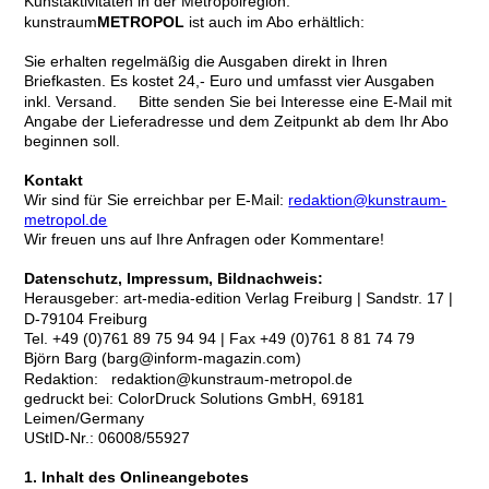
Kunstaktivitäten in der Metropolregion.
kunstraum
METROPOL
ist auch im Abo erhältlich:
Sie erhalten regelmäßig die Ausgaben direkt in Ihren
Briefkasten. Es kostet 24,- Euro und umfasst vier Ausgaben
inkl. Versand. Bitte senden Sie bei Interesse eine E-Mail mit
Angabe der Lieferadresse und dem Zeitpunkt ab dem Ihr Abo
beginnen soll.
Kontakt
Wir sind für Sie erreichbar per E-Mail:
redaktion@kunstraum-
metropol.de
Wir freuen uns auf Ihre Anfragen oder Kommentare!
Datenschutz, Impressum, Bildnachweis:
Herausgeber:
art-media-edition Verlag Freiburg | Sandstr. 17 |
D-79104 Freiburg
Tel. +49 (0)761 89 75 94 94 | Fax +49 (0)761 8 81 74 79
Björn Barg (barg@inform-magazin.com)
Redaktion: redaktion@kunstraum-metropol.de
gedruckt bei: ColorDruck Solutions GmbH, 69181
Leimen/Germany
UStID-Nr.: 06008/55927
1. Inhalt des Onlineangebotes